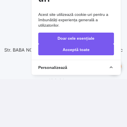
SERVICIUL SUPORT CLIENȚI
Acest site utilizează cookie-uri pentru a
Contactați-ne
îmbunătăți experiența generală a
utilizatorilor.
0720860257
Doar cele esențiale
vanzari@raoauto.ro
Str. BABA NOVAC nr.17, complex comercial Baba Novac
Acceptă toate
Personalizează
PRODUSE DE TOP
Uleiuri de motor
Filtre auto
Sistem de frânare
Anvelope
Acumulatori auto