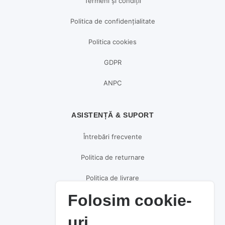
Termeni și condiții
Politica de confidențialitate
Politica cookies
GDPR
ANPC
ASISTENȚĂ & SUPORT
Întrebări frecvente
Politica de returnare
Politica de livrare
Folosim cookie-
Politica de plată
uri