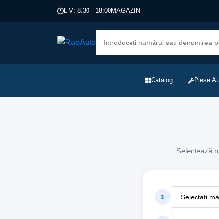
L-V: 8.30 - 18:00
MAGAZIN
Catalog
Piese Au
Selectează ma
1