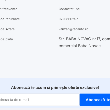
ri frecvente
Contactați-ne
a de returnare
0720860257
 de livrare
vanzari@raoauto.ro
Str. BABA NOVAC nr.17, co
a de plată
comercial Baba Novac
Abonează-te acum și primește oferte exclusive!
Abonează-t