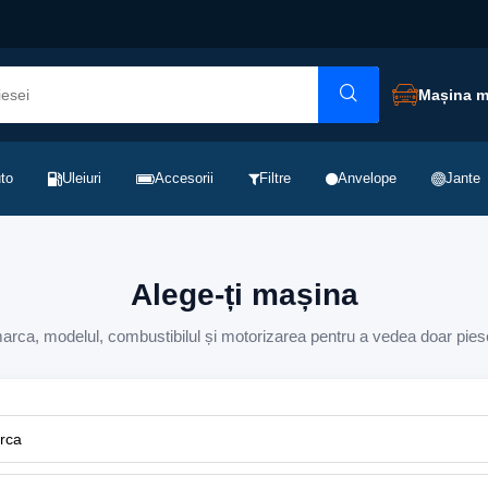
Mașina 
to
Uleiuri
Accesorii
Filtre
Anvelope
Jante
Alege-ți mașina
rca, modelul, combustibilul și motorizarea pentru a vedea doar pies