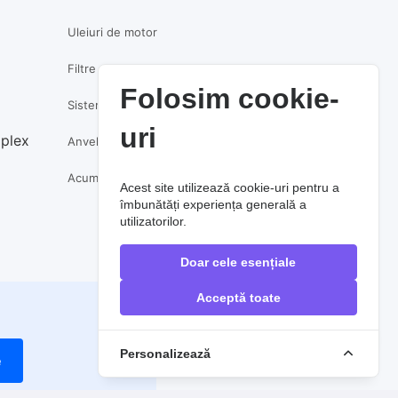
Uleiuri de motor
Filtre auto
Folosim cookie-
Sistem de frânare
uri
mplex
Anvelope
Acumulatori auto
Acest site utilizează cookie-uri pentru a
îmbunătăți experiența generală a
utilizatorilor.
Doar cele esențiale
Acceptă toate
Personalizează
e