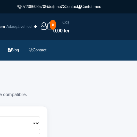
0720860257
Găsiți-ne
Contact
Contul meu
Coș
0
mea
Adăugă vehicul
0,00 lei
Blog
Contact
e compatibile.