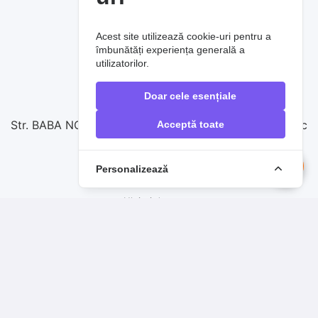
SERVICIUL SUPORT CLIENȚI
Acest site utilizează cookie-uri pentru a
Contactați-ne
îmbunătăți experiența generală a
utilizatorilor.
0720860257
Doar cele esențiale
vanzari@raoauto.ro
Str. BABA NOVAC nr.17, complex comercial Baba Novac
Acceptă toate
Personalizează
PRODUSE DE TOP
Uleiuri de motor
Filtre auto
Sistem de frânare
Anvelope
Acumulatori auto