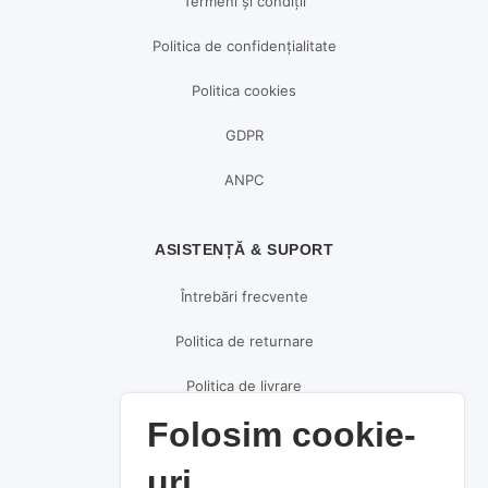
Termeni și condiții
Politica de confidențialitate
Politica cookies
GDPR
ANPC
ASISTENȚĂ & SUPORT
Întrebări frecvente
Politica de returnare
Politica de livrare
Folosim cookie-
Politica de plată
uri