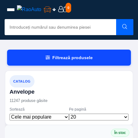
0
Filtrează produsele
CATALOG
Anvelope
11247 produse găsite
Sortează
Pe pagină
În stoc