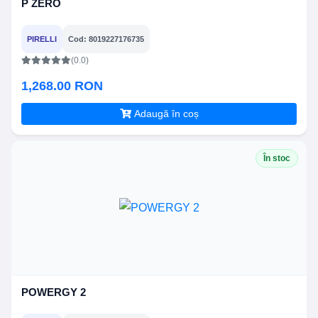
P ZERO
PIRELLI
Cod: 8019227176735
(0.0)
1,268.00 RON
Adaugă în coș
În stoc
POWERGY 2