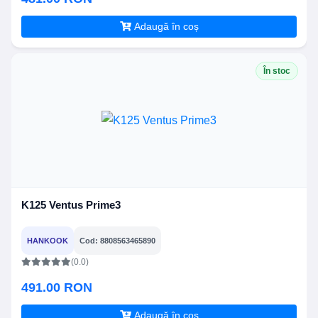
Adaugă în coș
În stoc
K125 Ventus Prime3
HANKOOK
Cod: 8808563465890
(0.0)
491.00 RON
Adaugă în coș