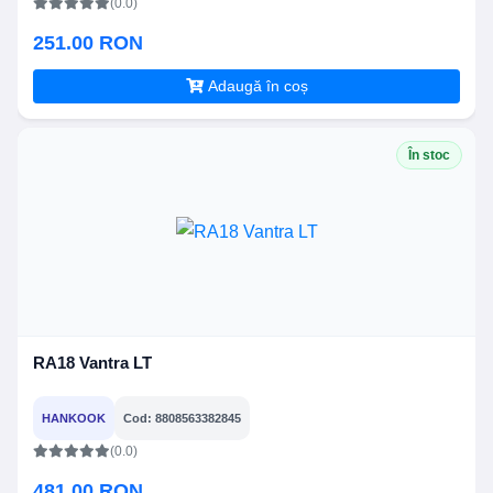
(0.0)
251.00 RON
Adaugă în coș
În stoc
RA18 Vantra LT
HANKOOK
Cod: 8808563382845
(0.0)
481.00 RON