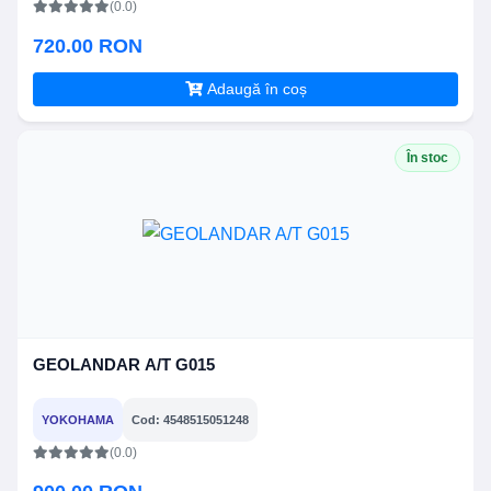
(0.0)
720.00 RON
Adaugă în coș
În stoc
GEOLANDAR A/T G015
YOKOHAMA
Cod: 4548515051248
(0.0)