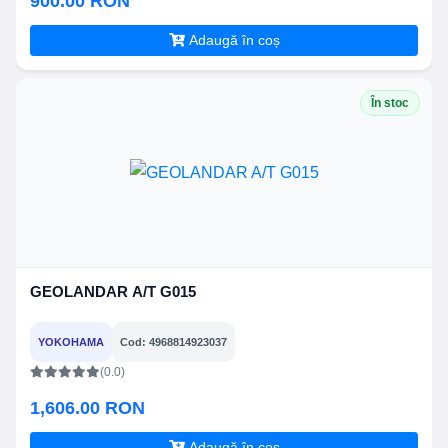
900.00 RON
Adaugă în coș
În stoc
GEOLANDAR A/T G015
YOKOHAMA
Cod: 4968814923037
(0.0)
1,606.00 RON
Adaugă în coș