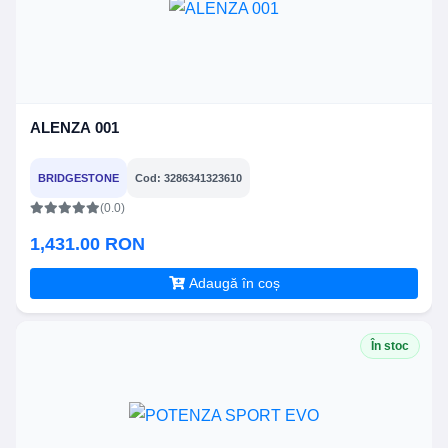
ALENZA 001
BRIDGESTONE
Cod: 3286341323610
(0.0)
1,431.00 RON
Adaugă în coș
În stoc