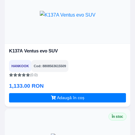
K137A Ventus evo SUV
HANKOOK
Cod: 8808563615509
(0.0)
1,133.00 RON
Adaugă în coș
În stoc