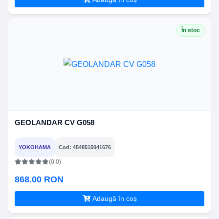
În stoc
GEOLANDAR CV G058
YOKOHAMA
Cod: 4548515041676
(0.0)
868.00 RON
Adaugă în coș