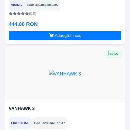
VIKING
Cod: 4024069006205
(0.0)
444.00 RON
Adaugă în coș
În stoc
VANHAWK 3
FIRESTONE
Cod: 3286342577517