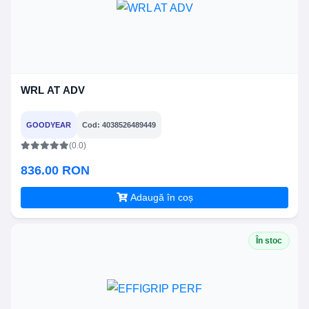
WRL AT ADV
GOODYEAR
Cod: 4038526489449
(0.0)
836.00 RON
Adaugă în coș
În stoc