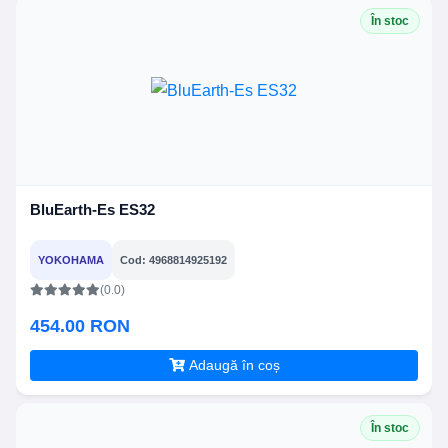
În stoc
BluEarth-Es ES32
YOKOHAMA
Cod: 4968814925192
(0.0)
454.00 RON
Adaugă în coș
În stoc