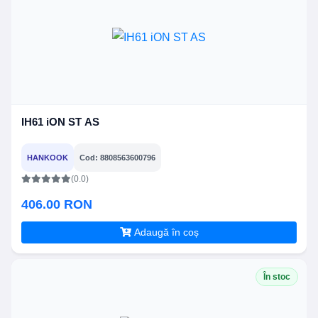
IH61 iON ST AS
HANKOOK
Cod: 8808563600796
(0.0)
406.00 RON
Adaugă în coș
În stoc