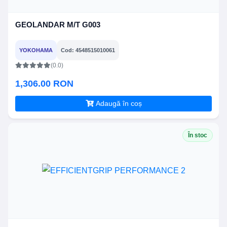
GEOLANDAR M/T G003
YOKOHAMA
Cod: 4548515010061
(0.0)
1,306.00 RON
Adaugă în coș
În stoc