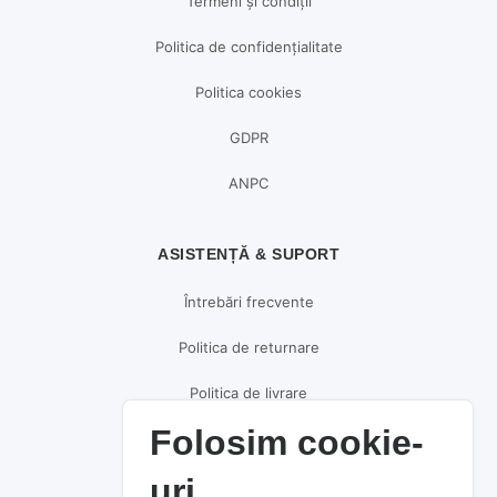
Termeni și condiții
Politica de confidențialitate
Politica cookies
GDPR
ANPC
ASISTENȚĂ & SUPORT
Întrebări frecvente
Politica de returnare
Politica de livrare
Folosim cookie-
Politica de plată
uri