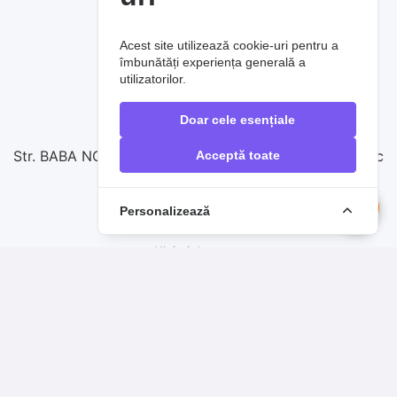
SERVICIUL SUPORT CLIENȚI
Acest site utilizează cookie-uri pentru a
Contactați-ne
îmbunătăți experiența generală a
utilizatorilor.
0720860257
Doar cele esențiale
vanzari@raoauto.ro
Str. BABA NOVAC nr.17, complex comercial Baba Novac
Acceptă toate
Personalizează
PRODUSE DE TOP
Uleiuri de motor
Filtre auto
Sistem de frânare
Anvelope
Acumulatori auto