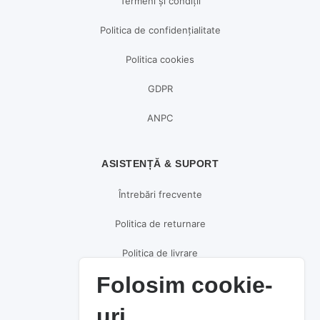
Termeni și condiții
Politica de confidențialitate
Politica cookies
GDPR
ANPC
ASISTENȚĂ & SUPORT
Întrebări frecvente
Politica de returnare
Politica de livrare
Folosim cookie-
Politica de plată
uri