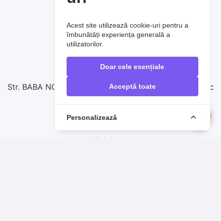
SERVICIUL SUPORT CLIENȚI
Acest site utilizează cookie-uri pentru a
Contactați-ne
îmbunătăți experiența generală a
utilizatorilor.
0720860257
Doar cele esențiale
vanzari@raoauto.ro
Str. BABA NOVAC nr.17, complex comercial Baba Novac
Acceptă toate
Personalizează
PRODUSE DE TOP
Uleiuri de motor
Filtre auto
Sistem de frânare
Anvelope
Acumulatori auto