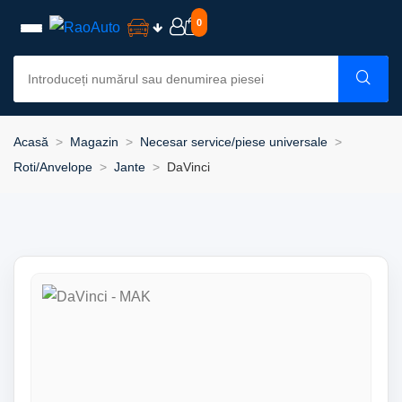
0
Acasă
Magazin
Necesar service/piese universale
Roti/Anvelope
Jante
DaVinci