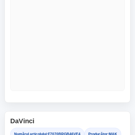
DaVinci
Numărul articolului:
F7070BRGB46VE4
Producător:
MAK